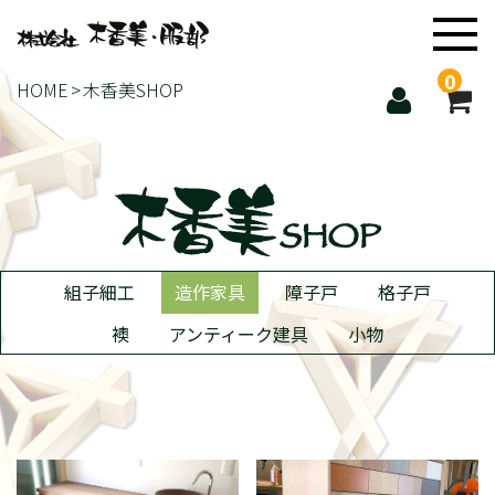
0
HOME
木香美SHOP
組子細工
造作家具
障子戸
格子戸
襖
アンティーク建具
小物