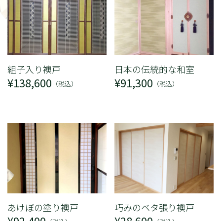
組子入り襖戸
日本の伝統的な和室
¥138,600
¥91,300
（税込）
（税込）
あけぼの塗り襖戸
巧みのベタ張り襖戸
¥92,400
¥28,600