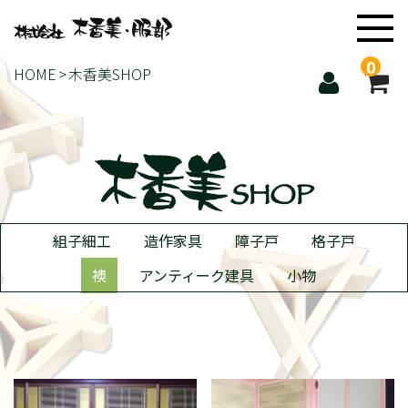
0
HOME
木香美SHOP
組子細工
造作家具
障子戸
格子戸
襖
アンティーク建具
小物