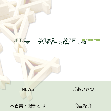
組子細工
造作家具
障子戸
格子戸
襖
アンティーク建具
小物
NEWS
ごあいさつ
木香美・服部とは
商品紹介