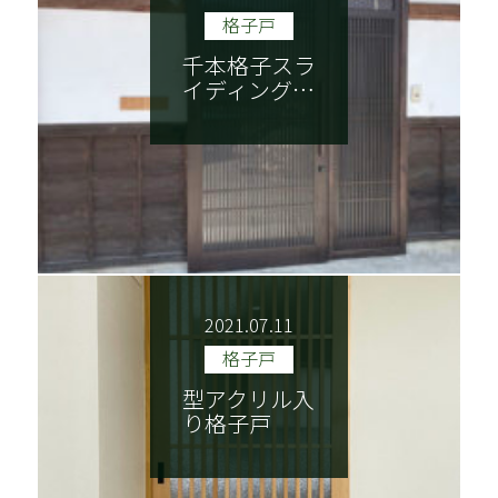
格子戸
千本格子スラ
イディング…
2021.07.11
格子戸
型アクリル入
り格子戸