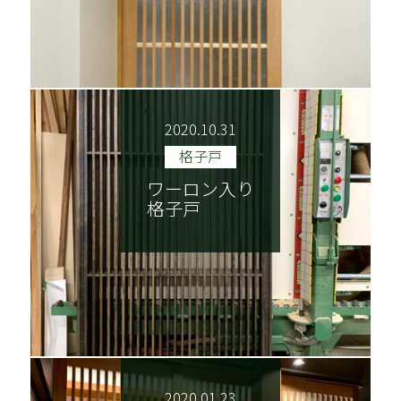
2020.10.31
格子戸
ワーロン入り
格子戸
NEWS
ごあいさつ
木香美・服部とは
商品紹介
施工実績
納品までの流れ
2020.01.23