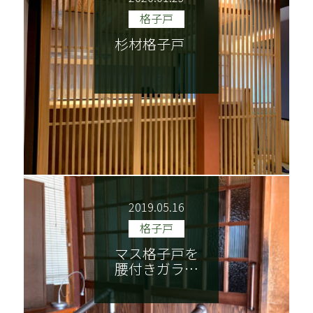
格子戸
技巧紹介
会社案内
杉材格子戸
特定商取引法に基づく表記
2019.05.16
格子戸
マス格子戸を
腰付きガラ…