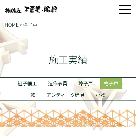
HOME
格子戸
施工実績
組子細工
造作家具
障子戸
格子戸
襖
アンティーク建具
小物