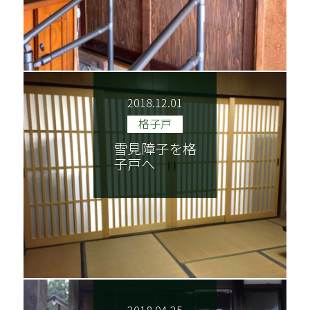
2018.12.01
格子戸
雪見障子を格
子戸へ