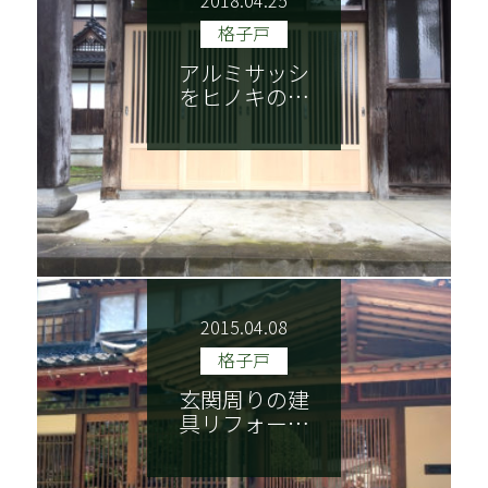
2018.04.25
格子戸
アルミサッシ
をヒノキの…
2015.04.08
格子戸
玄関周りの建
具リフォー…