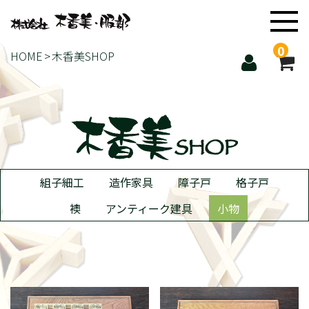
0
HOME
木香美SHOP
組子細工
造作家具
障子戸
格子戸
襖
アンティーク建具
小物