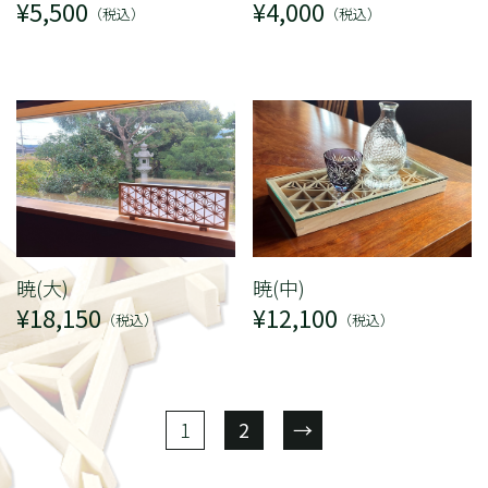
¥5,500
¥4,000
NEWS
ごあいさつ
（税込）
（税込）
木香美・服部とは
商品紹介
施工実績
納品までの流れ
技巧紹介
会社案内
特定商取引法に基づく表記
暁(大)
暁(中)
¥18,150
¥12,100
（税込）
（税込）
1
2
→