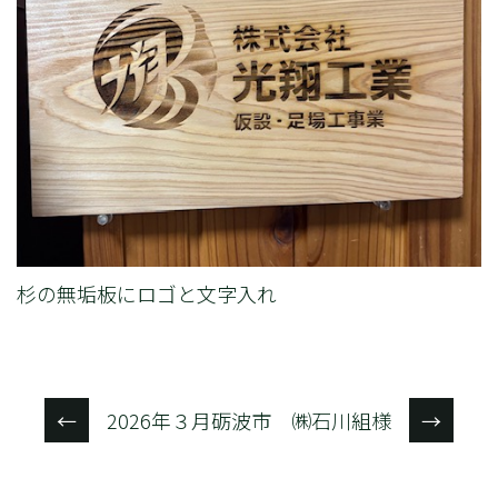
杉の無垢板にロゴと文字入れ
2026年３月砺波市 ㈱石川組様
←
→