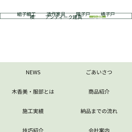
組子細工
造作家具
障子戸
格子戸
襖
アンティーク建具
小物
NEWS
ごあいさつ
木香美・服部とは
商品紹介
施工実績
納品までの流れ
技巧紹介
会社案内