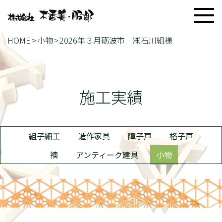
HOME
小物
2026年３月砺波市 ㈱石川組様
施工実績
組子細工
造作家具
障子戸
格子戸
襖
アンティーク建具
小物