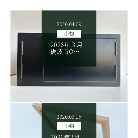
NEWS
ごあいさつ
2026.04.09
木香美・服部とは
商品紹介
小物
2026年３月
施工実績
納品までの流れ
砺波市O…
技巧紹介
会社案内
特定商取引法に基づく表記
2026.03.15
小物
2026年3月