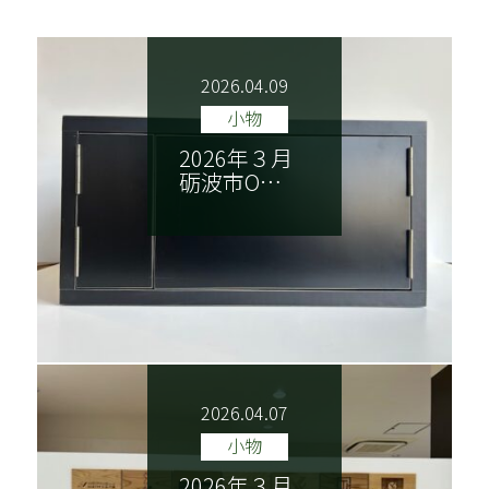
NEWS
ごあいさつ
2026.04.09
木香美・服部とは
商品紹介
小物
2026年３月
施工実績
納品までの流れ
砺波市O…
技巧紹介
会社案内
特定商取引法に基づく表記
2026.04.07
小物
2026年３月