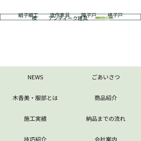
組子細工
造作家具
障子戸
格子戸
襖
アンティーク建具
小物
NEWS
ごあいさつ
木香美・服部とは
商品紹介
施工実績
納品までの流れ
技巧紹介
会社案内