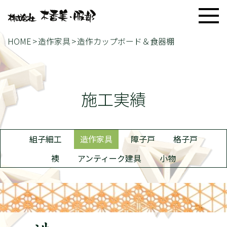
HOME
造作家具
造作カップボード＆食器棚
施工実績
組子細工
造作家具
障子戸
格子戸
襖
アンティーク建具
小物