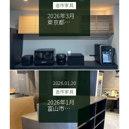
造作家具
2026年3月
東京都…
NEWS
ごあいさつ
木香美・服部とは
商品紹介
施工実績
納品までの流れ
技巧紹介
会社案内
2026.01.20
特定商取引法に基づく表記
造作家具
2026年1月
富山市…