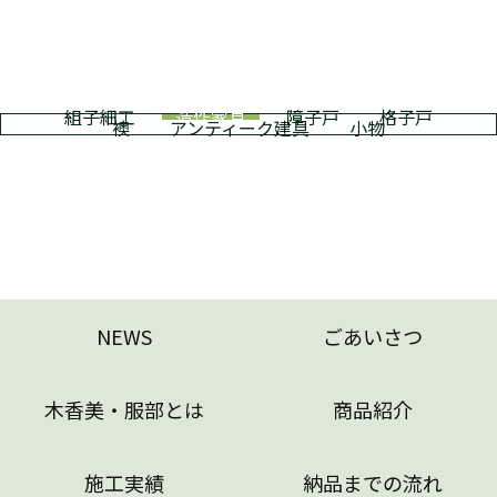
組子細工
造作家具
障子戸
格子戸
襖
アンティーク建具
小物
NEWS
ごあいさつ
木香美・服部とは
商品紹介
施工実績
納品までの流れ