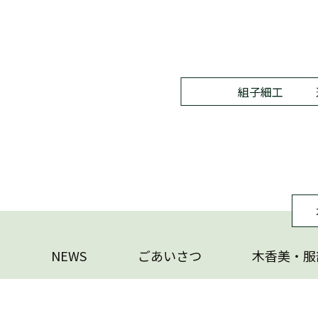
組子細工
NEWS
ごあいさつ
木香美・服