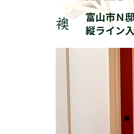
富山市Ｎ
縦ライン