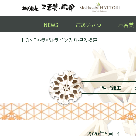
NEWS
ごあいさつ
木香美
HOME
襖
縦ライン入り押入襖戸
組子細工
2020年5月14日