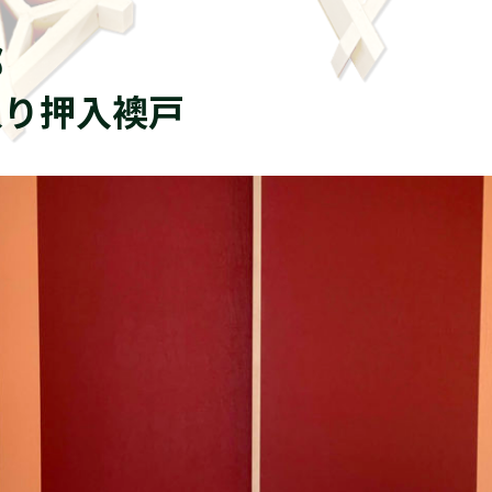
邸
入り押入襖戸