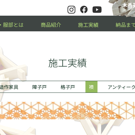
木香美
・服部とは
商品紹介
施工実績
納品ま
施工実績
造作家具
障子戸
格子戸
襖
アンティー