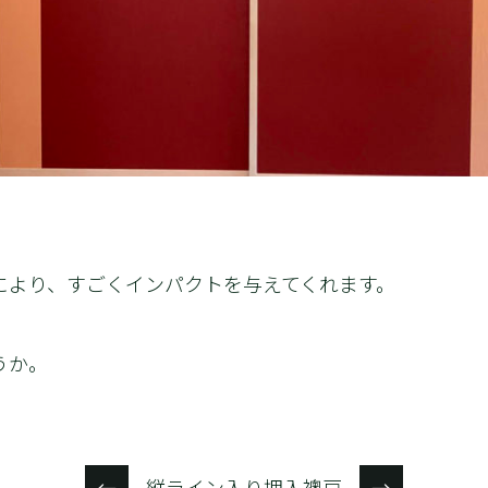
により、すごくインパクトを与えてくれます。
うか。
縦ライン入り押入襖戸
←
→