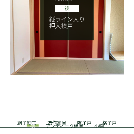
襖
縦ライン入り
押入襖戸
組子細工
造作家具
障子戸
格子戸
襖
アンティーク建具
小物