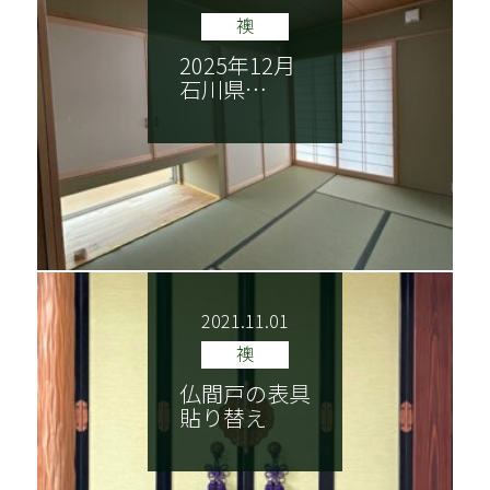
NEWS
ごあいさつ
襖
2025年12月
木香美・服部とは
商品紹介
石川県…
施工実績
納品までの流れ
技巧紹介
会社案内
特定商取引法に基づく表記
2021.11.01
襖
仏間戸の表具
貼り替え