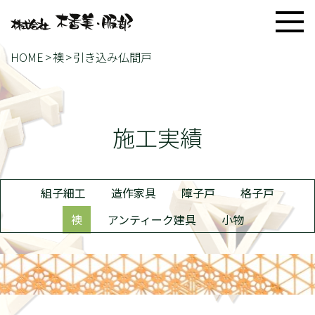
HOME
襖
引き込み仏間戸
施工実績
組子細工
造作家具
障子戸
格子戸
襖
アンティーク建具
小物