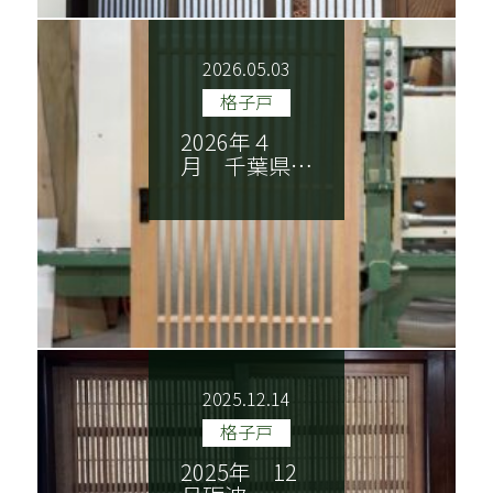
2026.05.03
格子戸
NEWS
ごあいさつ
2026年４
月 千葉県…
木香美・服部とは
商品紹介
施工実績
納品までの流れ
技巧紹介
会社案内
特定商取引法に基づく表記
2025.12.14
格子戸
2025年 12