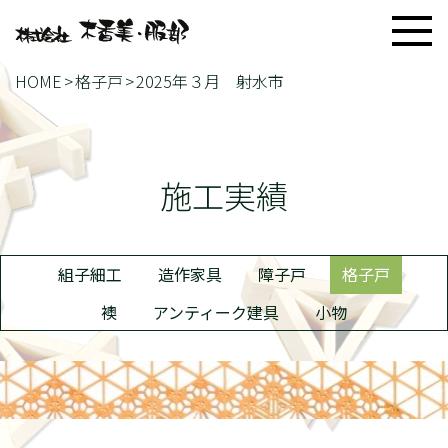
HOME
格子戸
2025年３月 射水市
施工実績
組子細工
造作家具
障子戸
格子戸
襖
アンティーク建具
小物