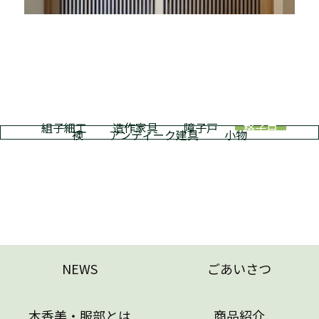
組子細工
造作家具
障子戸
格子戸
襖
アンティーク建具
小物
NEWS
ごあいさつ
木香美・服部とは
商品紹介