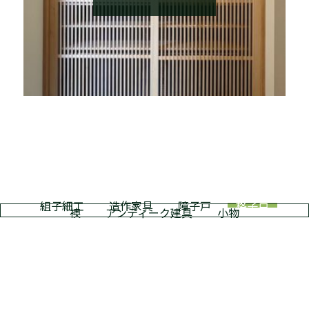
組子細工
造作家具
障子戸
格子戸
襖
アンティーク建具
小物