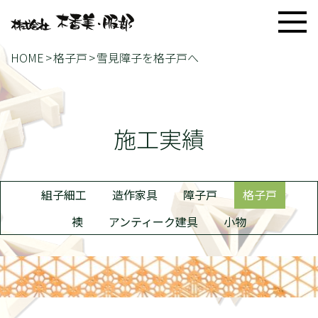
HOME
格子戸
雪見障子を格子戸へ
施工実績
組子細工
造作家具
障子戸
格子戸
襖
アンティーク建具
小物