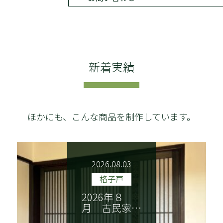
新着実績
NEWS
ごあいさつ
木香美・服部とは
商品紹介
ほかにも、こんな商品を制作しています。
施工実績
納品までの流れ
2026.08.03
技巧紹介
会社案内
格子戸
特定商取引法に基づく表記
2026年８
月 古民家…