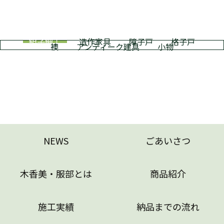
組子細工
造作家具
障子戸
格子戸
襖
アンティーク建具
小物
NEWS
ごあいさつ
木香美・服部とは
商品紹介
施工実績
納品までの流れ