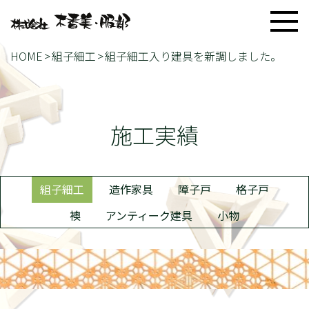
HOME
組子細工
組子細工入り建具を新調しました。
施工実績
組子細工
造作家具
障子戸
格子戸
襖
アンティーク建具
小物